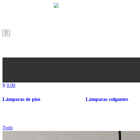
En
Es
En
Es
$
0.00
Lámparas de piso
Lámparas colgantes
Todo