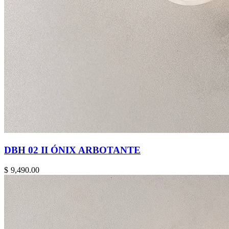
DBH 02 II ÓNIX ARBOTANTE
$
9,490.00