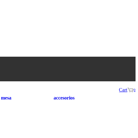
Cart
0
 mesa
accesorios